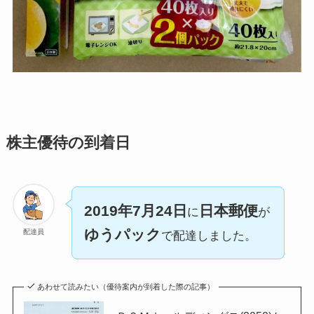
株主優待の到着日
2019年7月24日
日本郵便
に
が
ゆうパック
配達員
で配達しました。
あわせて読みたい（優待案内が到着した際の記事）