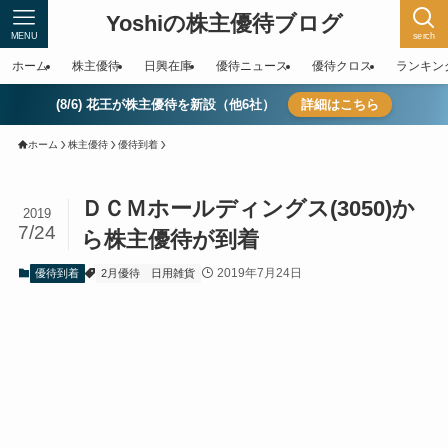
Yoshiの株主優待ブログ
MENU
serch
ホーム
株主優待
日興在庫
優待ニュース
優待クロス
ランキン
(8/6) 花王が株主優待を新設（他6社）
詳細はこちら
ホーム
株主優待
優待到着
ＤＣＭホールディングス(3050)か
2019
7/24
ら株主優待が到着
2019年7月24日
優待到着
2月優待
日用雑貨