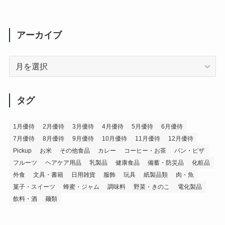
アーカイブ
ア
ー
カ
イ
タグ
ブ
1月優待
2月優待
3月優待
4月優待
5月優待
6月優待
7月優待
8月優待
9月優待
10月優待
11月優待
12月優待
Pickup
お米
その他食品
カレー
コーヒー・お茶
パン・ピザ
フルーツ
ヘアケア用品
乳製品
健康食品
備蓄・防災品
化粧品
外食
文具・書籍
日用雑貨
服飾
玩具
紙製品類
肉・魚
菓子・スイーツ
蜂蜜・ジャム
調味料
野菜・きのこ
電化製品
飲料・酒
麺類