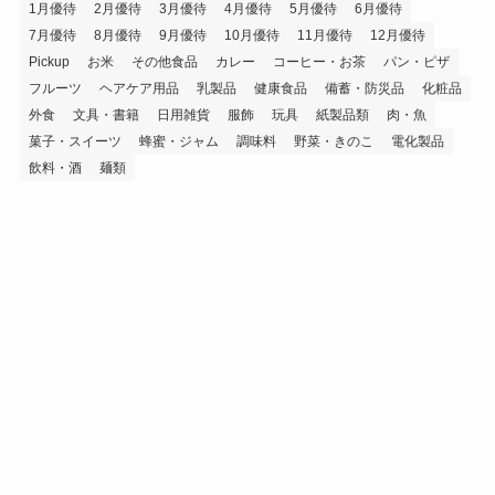
1月優待
2月優待
3月優待
4月優待
5月優待
6月優待
7月優待
8月優待
9月優待
10月優待
11月優待
12月優待
Pickup
お米
その他食品
カレー
コーヒー・お茶
パン・ピザ
フルーツ
ヘアケア用品
乳製品
健康食品
備蓄・防災品
化粧品
外食
文具・書籍
日用雑貨
服飾
玩具
紙製品類
肉・魚
菓子・スイーツ
蜂蜜・ジャム
調味料
野菜・きのこ
電化製品
飲料・酒
麺類