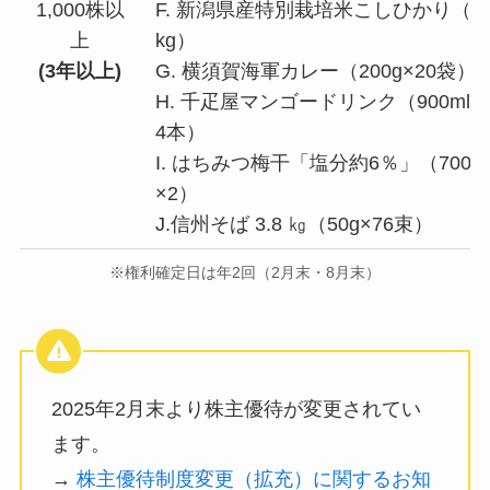
1,000株以
F. 新潟県産特別栽培米こしひかり（8
上
kg）
(3年以上)
G. 横須賀海軍カレー（200g×20袋）
H. 千疋屋マンゴードリンク（900ml×
4本）
I. はちみつ梅干「塩分約6％」（700g
×2）
J.信州そば 3.8 ㎏（50g×76束）
※権利確定日は年2回（2月末・8月末）
2025年2月末より株主優待が変更されてい
ます。
→
株主優待制度変更（拡充）に関するお知