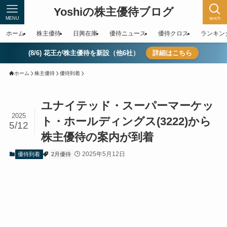
Yoshiの株主優待ブログ
MENU
serch
ホーム
株主優待
日興在庫
優待ニュース
優待クロス
ランキン
(8/6) 花王が株主優待を新設（他6社）
詳細はこちら
ホーム
株主優待
優待到着
ユナイテッド・スーパーマーケッ
2025
ト・ホールディングス(3222)から
5/12
株主優待の案内が到着
2025年5月12日
優待到着
2月優待