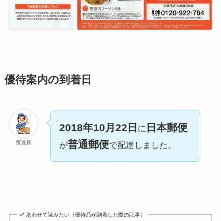
優待案内の到着日
2018年10月22日
日本郵便
に
普通郵便
配達員
が
で配達しました。
あわせて読みたい（優待品が到着した際の記事）