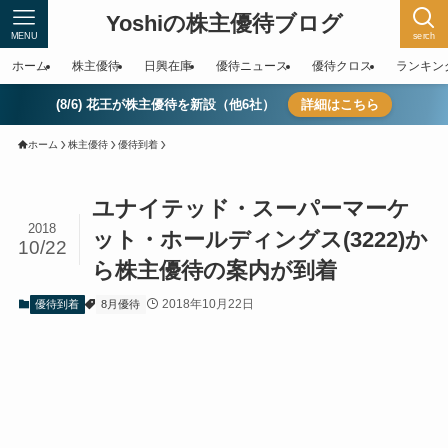
Yoshiの株主優待ブログ
MENU
serch
ホーム
株主優待
日興在庫
優待ニュース
優待クロス
ランキン
(8/6) 花王が株主優待を新設（他6社）
詳細はこちら
ホーム
株主優待
優待到着
ユナイテッド・スーパーマーケ
2018
ット・ホールディングス(3222)か
10/22
ら株主優待の案内が到着
2018年10月22日
優待到着
8月優待