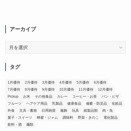
アーカイブ
ア
ー
カ
イ
タグ
ブ
1月優待
2月優待
3月優待
4月優待
5月優待
6月優待
7月優待
8月優待
9月優待
10月優待
11月優待
12月優待
Pickup
お米
その他食品
カレー
コーヒー・お茶
パン・ピザ
フルーツ
ヘアケア用品
乳製品
健康食品
備蓄・防災品
化粧品
外食
文具・書籍
日用雑貨
服飾
玩具
紙製品類
肉・魚
菓子・スイーツ
蜂蜜・ジャム
調味料
野菜・きのこ
電化製品
飲料・酒
麺類