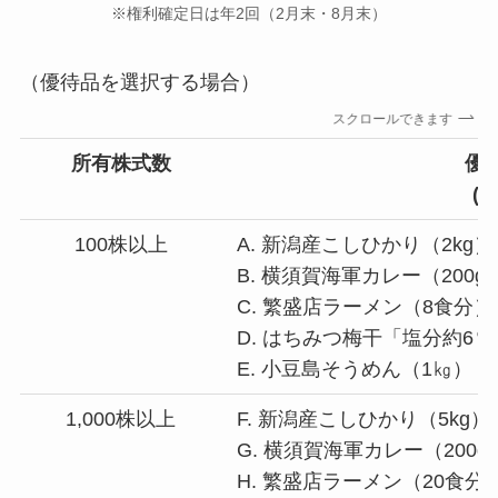
※権利確定日は年2回（2月末・8月末）
（優待品を選択する場合）
スクロールできます
所有株式数
優
(
2
100株以上
A. 新潟産こしひかり（2kg）
B. 横須賀海軍カレー（200g
C. 繁盛店ラーメン（8食分）
D. はちみつ梅干「塩分約6％
E. 小豆島そうめん（1㎏）
1,000株以上
F. 新潟産こしひかり（5kg）
G. 横須賀海軍カレー（200g
H. 繁盛店ラーメン（20食分