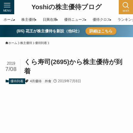
Yoshiの株主優待ブログ
MENU
serch
ホーム
株主優待
日興在庫
優待ニュース
優待クロス
ランキン
(8/6) 花王が株主優待を新設（他6社）
詳細はこちら
ホーム
株主優待
優待到着
くら寿司(2695)から株主優待が到
2019
7/08
着
2019年7月8日
優待到着
4月優待
外食