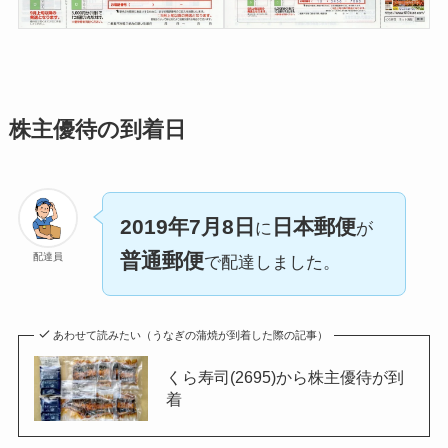
株主優待の到着日
2019年7月8日
日本郵便
に
が
普通郵便
配達員
で配達しました。
あわせて読みたい（うなぎの蒲焼が到着した際の記事）
くら寿司(2695)から株主優待が到
着