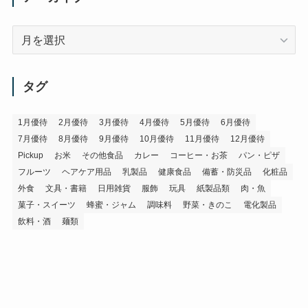
ア
ー
カ
イ
タグ
ブ
1月優待
2月優待
3月優待
4月優待
5月優待
6月優待
7月優待
8月優待
9月優待
10月優待
11月優待
12月優待
Pickup
お米
その他食品
カレー
コーヒー・お茶
パン・ピザ
フルーツ
ヘアケア用品
乳製品
健康食品
備蓄・防災品
化粧品
外食
文具・書籍
日用雑貨
服飾
玩具
紙製品類
肉・魚
菓子・スイーツ
蜂蜜・ジャム
調味料
野菜・きのこ
電化製品
飲料・酒
麺類