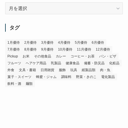
ア
ー
カ
イ
タグ
ブ
1月優待
2月優待
3月優待
4月優待
5月優待
6月優待
7月優待
8月優待
9月優待
10月優待
11月優待
12月優待
Pickup
お米
その他食品
カレー
コーヒー・お茶
パン・ピザ
フルーツ
ヘアケア用品
乳製品
健康食品
備蓄・防災品
化粧品
外食
文具・書籍
日用雑貨
服飾
玩具
紙製品類
肉・魚
菓子・スイーツ
蜂蜜・ジャム
調味料
野菜・きのこ
電化製品
飲料・酒
麺類