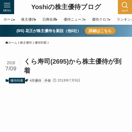
Yoshiの株主優待ブログ
MENU
serch
ホーム
株主優待
日興在庫
優待ニュース
優待クロス
ランキン
(8/6) 花王が株主優待を新設（他6社）
詳細はこちら
ホーム
株主優待
優待到着
くら寿司(2695)から株主優待が到
2018
7/09
着
2018年7月9日
優待到着
4月優待
外食