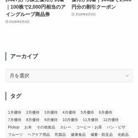
｜100株で2,000円相当のア
円分の割引クーポン
イングループ商品券
2026年8月3日
2026年8月3日
アーカイブ
ア
ー
カ
イ
タグ
ブ
1月優待
2月優待
3月優待
4月優待
5月優待
6月優待
7月優待
8月優待
9月優待
10月優待
11月優待
12月優待
Pickup
お米
その他食品
カレー
コーヒー・お茶
パン・ピザ
フルーツ
ヘアケア用品
乳製品
健康食品
備蓄・防災品
化粧品