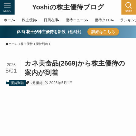
Yoshiの株主優待ブログ
MENU
serch
ホーム
株主優待
日興在庫
優待ニュース
優待クロス
ランキン
(8/6) 花王が株主優待を新設（他6社）
詳細はこちら
ホーム
株主優待
優待到着
カネ美食品(2669)から株主優待の
2025
5/01
案内が到着
2025年5月1日
優待到着
2月優待