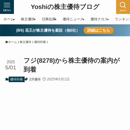
Yoshiの株主優待ブログ
MENU
serch
ホーム
株主優待
日興在庫
優待ニュース
優待クロス
ランキン
(8/6) 花王が株主優待を新設（他6社）
詳細はこちら
ホーム
株主優待
優待到着
フジ(8278)から株主優待の案内が
2025
5/01
到着
2025年5月1日
優待到着
2月優待