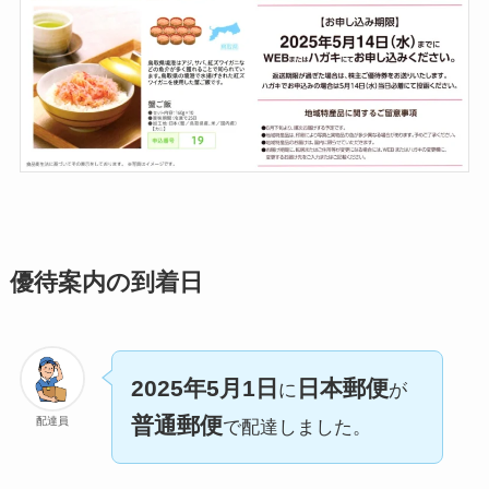
優待案内の到着日
2025年5月1日
日本郵便
に
が
普通郵便
配達員
で配達しました。