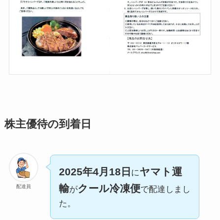
株主優待の到着日
2025年4月18日
ヤマト運
に
輸
クール冷凍便
配達員
が
で配達しまし
た。