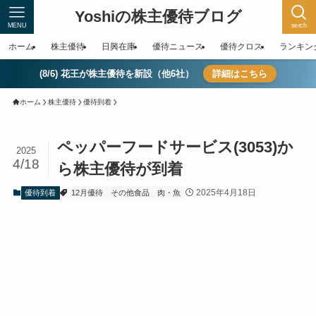
Yoshiの株主優待ブログ
MENU
serch
ホーム
株主優待
日興在庫
優待ニュース
優待クロス
ランキン
(8/6) 花王が株主優待を新設（他6社）
詳細はこちら
ホーム
株主優待
優待到着
ペッパーフードサービス(3053)か
2025
4/18
ら株主優待が到着
2025年4月18日
優待到着
12月優待
その他食品
肉・魚