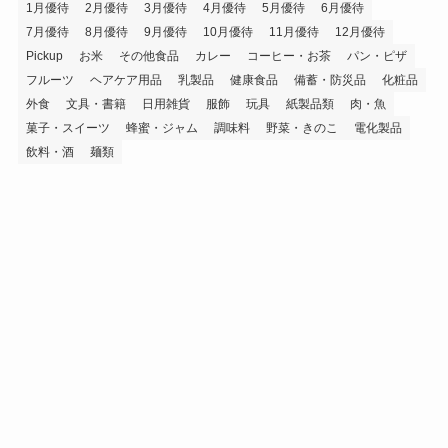
1月優待
2月優待
3月優待
4月優待
5月優待
6月優待
7月優待
8月優待
9月優待
10月優待
11月優待
12月優待
Pickup
お米
その他食品
カレー
コーヒー・お茶
パン・ピザ
フルーツ
ヘアケア用品
乳製品
健康食品
備蓄・防災品
化粧品
外食
文具・書籍
日用雑貨
服飾
玩具
紙製品類
肉・魚
菓子・スイーツ
蜂蜜・ジャム
調味料
野菜・きのこ
電化製品
飲料・酒
麺類