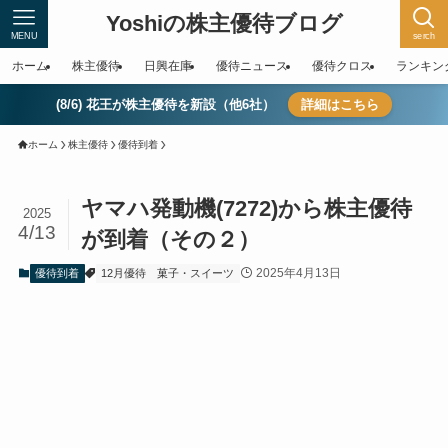
Yoshiの株主優待ブログ
MENU
serch
ホーム
株主優待
日興在庫
優待ニュース
優待クロス
ランキン
(8/6) 花王が株主優待を新設（他6社）
詳細はこちら
ホーム
株主優待
優待到着
ヤマハ発動機(7272)から株主優待
2025
4/13
が到着（その２）
2025年4月13日
優待到着
12月優待
菓子・スイーツ