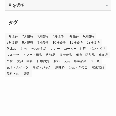
ア
ー
カ
イ
タグ
ブ
1月優待
2月優待
3月優待
4月優待
5月優待
6月優待
7月優待
8月優待
9月優待
10月優待
11月優待
12月優待
Pickup
お米
その他食品
カレー
コーヒー・お茶
パン・ピザ
フルーツ
ヘアケア用品
乳製品
健康食品
備蓄・防災品
化粧品
外食
文具・書籍
日用雑貨
服飾
玩具
紙製品類
肉・魚
菓子・スイーツ
蜂蜜・ジャム
調味料
野菜・きのこ
電化製品
飲料・酒
麺類