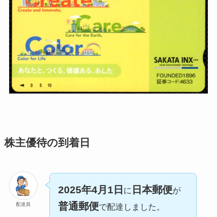
株主優待の到着日
2025年4月1日
日本郵便
に
が
普通郵便
配達員
で配達しました。