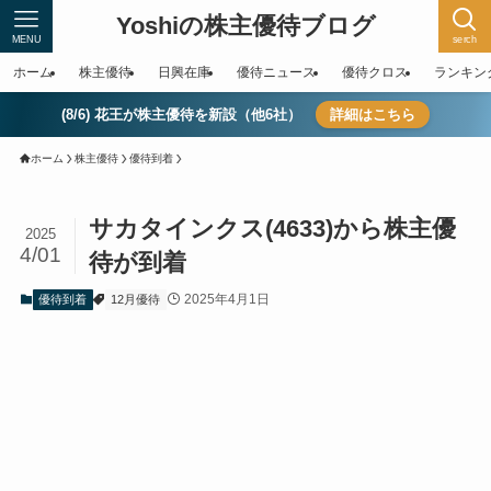
Yoshiの株主優待ブログ
MENU
serch
ホーム
株主優待
日興在庫
優待ニュース
優待クロス
ランキン
(8/6) 花王が株主優待を新設（他6社）
詳細はこちら
ホーム
株主優待
優待到着
サカタインクス(4633)から株主優
2025
4/01
待が到着
2025年4月1日
優待到着
12月優待