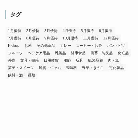
カ
イ
タグ
ブ
1月優待
2月優待
3月優待
4月優待
5月優待
6月優待
7月優待
8月優待
9月優待
10月優待
11月優待
12月優待
Pickup
お米
その他食品
カレー
コーヒー・お茶
パン・ピザ
フルーツ
ヘアケア用品
乳製品
健康食品
備蓄・防災品
化粧品
外食
文具・書籍
日用雑貨
服飾
玩具
紙製品類
肉・魚
菓子・スイーツ
蜂蜜・ジャム
調味料
野菜・きのこ
電化製品
飲料・酒
麺類