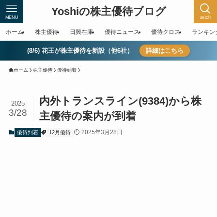
Yoshiの株主優待ブログ
MENU
serch
ホーム
株主優待
日興在庫
優待ニュース
優待クロス
ランキン
(8/6) 花王が株主優待を新設（他6社）
詳細はこちら
ホーム
株主優待
優待到着
内外トランスライン(9384)から株
2025
3/28
主優待の案内が到着
2025年3月28日
優待到着
12月優待