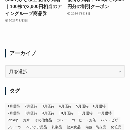
｜100株で2,000円相当のア
円分の割引クーポン
イングループ商品券
2026年8月3日
2026年8月3日
アーカイブ
ア
ー
カ
イ
タグ
ブ
1月優待
2月優待
3月優待
4月優待
5月優待
6月優待
7月優待
8月優待
9月優待
10月優待
11月優待
12月優待
Pickup
お米
その他食品
カレー
コーヒー・お茶
パン・ピザ
フルーツ
ヘアケア用品
乳製品
健康食品
備蓄・防災品
化粧品