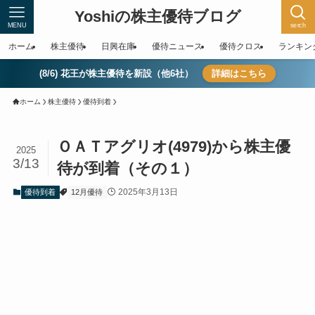
Yoshiの株主優待ブログ
MENU
serch
ホーム
株主優待
日興在庫
優待ニュース
優待クロス
ランキン
(8/6) 花王が株主優待を新設（他6社）
詳細はこちら
ホーム
株主優待
優待到着
ＯＡＴアグリオ(4979)から株主優
2025
3/13
待が到着（その１）
2025年3月13日
優待到着
12月優待