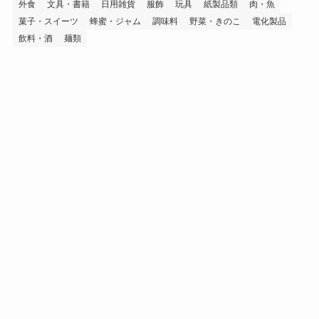
外食
文具・書籍
日用雑貨
服飾
玩具
紙製品類
肉・魚
菓子・スイーツ
蜂蜜・ジャム
調味料
野菜・きのこ
電化製品
飲料・酒
麺類