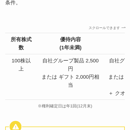
条件。
スクロールできます
所有株式
優待内容
数
(1年未満)
(
100株以
自社グループ製品 2,500
自社グルー
上
円
または ギフト 2,000円相
または ギ
当
＋ クオカ
※権利確定日は年1回(12月末)