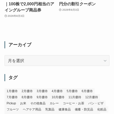
｜100株で2,000円相当のア
円分の割引クーポン
イングループ商品券
2026年8月3日
2026年8月3日
アーカイブ
ア
ー
カ
イ
タグ
ブ
1月優待
2月優待
3月優待
4月優待
5月優待
6月優待
7月優待
8月優待
9月優待
10月優待
11月優待
12月優待
Pickup
お米
その他食品
カレー
コーヒー・お茶
パン・ピザ
フルーツ
ヘアケア用品
乳製品
健康食品
備蓄・防災品
化粧品