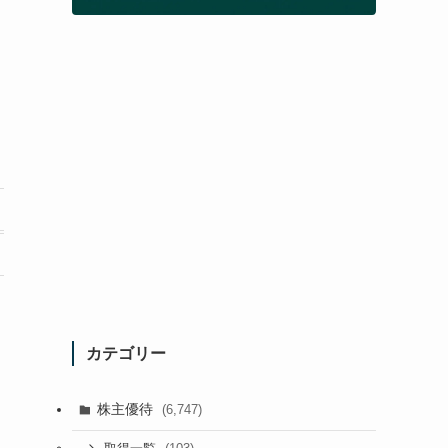
カテゴリー
株主優待
(6,747)