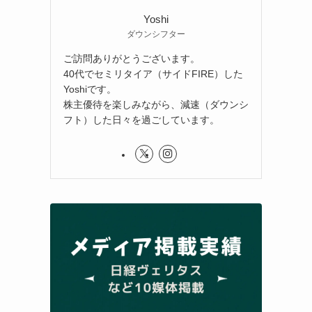
Yoshi
ダウンシフター
ご訪問ありがとうございます。
40代でセミリタイア（サイドFIRE）した
Yoshiです。
株主優待を楽しみながら、減速（ダウンシ
フト）した日々を過ごしています。