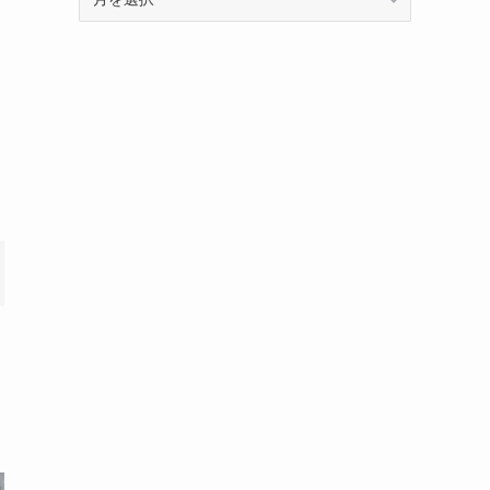
ー
カ
イ
ブ