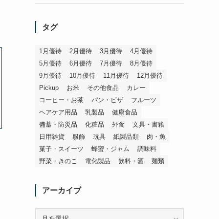
タグ
1月優待
2月優待
3月優待
4月優待
5月優待
6月優待
7月優待
8月優待
9月優待
10月優待
11月優待
12月優待
Pickup
お米
その他食品
カレー
コーヒー・お茶
パン・ピザ
フルーツ
ヘアケア用品
乳製品
健康食品
備蓄・防災品
化粧品
外食
文具・書籍
日用雑貨
服飾
玩具
紙製品類
肉・魚
菓子・スイーツ
蜂蜜・ジャム
調味料
野菜・きのこ
電化製品
飲料・酒
麺類
アーカイブ
ア