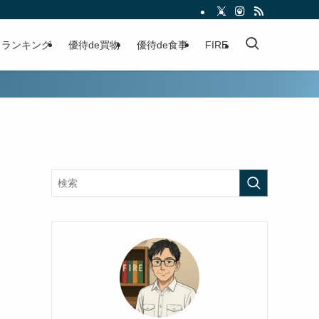
ランキング
優待de買物
優待de食事
FIRE