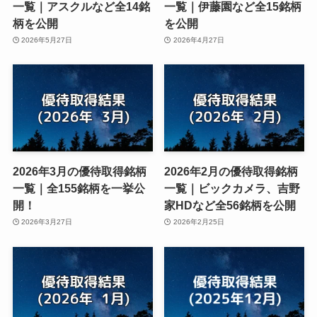
一覧｜アスクルなど全14銘
一覧｜伊藤園など全15銘柄
柄を公開
を公開
2026年5月27日
2026年4月27日
2026年3月の優待取得銘柄
2026年2月の優待取得銘柄
一覧｜全155銘柄を一挙公
一覧｜ビックカメラ、吉野
開！
家HDなど全56銘柄を公開
2026年3月27日
2026年2月25日