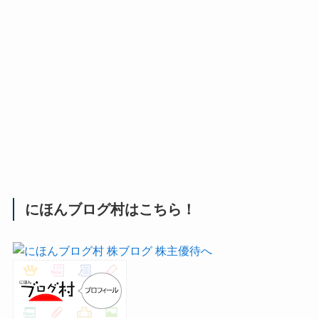
にほんブログ村はこちら！