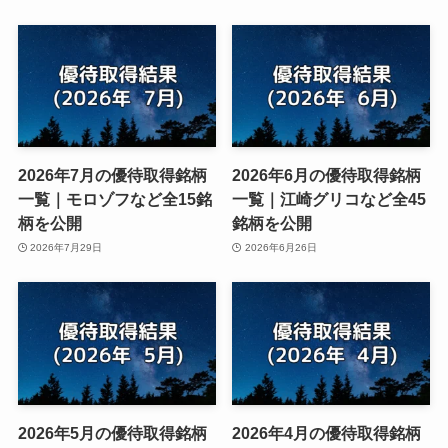
2026年7月の優待取得銘柄
2026年6月の優待取得銘柄
一覧｜モロゾフなど全15銘
一覧｜江崎グリコなど全45
柄を公開
銘柄を公開
2026年7月29日
2026年6月26日
2026年5月の優待取得銘柄
2026年4月の優待取得銘柄