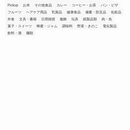
Pickup
お米
その他食品
カレー
コーヒー・お茶
パン・ピザ
フルーツ
ヘアケア用品
乳製品
健康食品
備蓄・防災品
化粧品
外食
文具・書籍
日用雑貨
服飾
玩具
紙製品類
肉・魚
菓子・スイーツ
蜂蜜・ジャム
調味料
野菜・きのこ
電化製品
飲料・酒
麺類