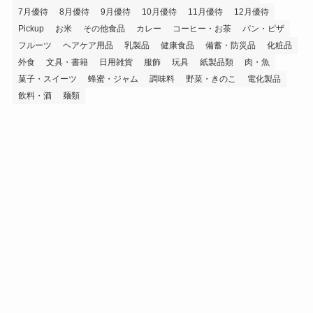
7月優待
8月優待
9月優待
10月優待
11月優待
12月優待
Pickup
お米
その他食品
カレー
コーヒー・お茶
パン・ピザ
フルーツ
ヘアケア用品
乳製品
健康食品
備蓄・防災品
化粧品
外食
文具・書籍
日用雑貨
服飾
玩具
紙製品類
肉・魚
菓子・スイーツ
蜂蜜・ジャム
調味料
野菜・きのこ
電化製品
飲料・酒
麺類