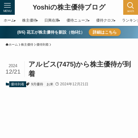
Yoshiの株主優待ブログ
MENU
serch
ホーム
株主優待
日興在庫
優待ニュース
優待クロス
ランキン
(8/6) 花王が株主優待を新設（他6社）
詳細はこちら
ホーム
株主優待
優待到着
アルビス(7475)から株主優待が到
2024
12/21
着
2024年12月21日
優待到着
9月優待
お米