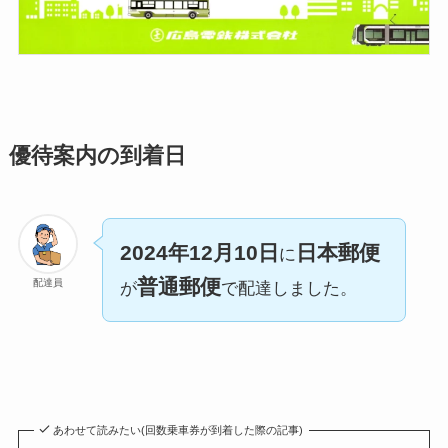
優待案内の到着日
2024年12月10日
日本郵便
に
普通郵便
配達員
が
で配達しました。
あわせて読みたい(回数乗車券が到着した際の記事)