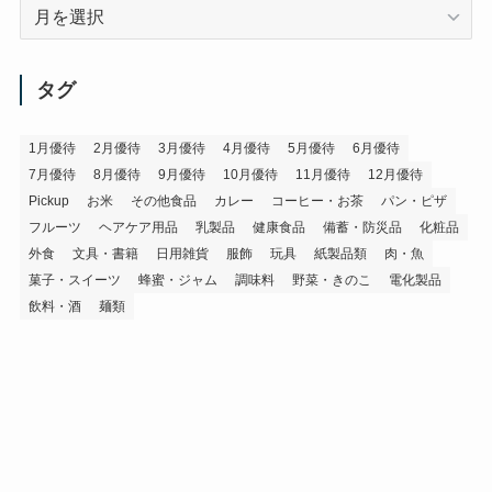
ア
ー
カ
イ
タグ
ブ
1月優待
2月優待
3月優待
4月優待
5月優待
6月優待
7月優待
8月優待
9月優待
10月優待
11月優待
12月優待
Pickup
お米
その他食品
カレー
コーヒー・お茶
パン・ピザ
フルーツ
ヘアケア用品
乳製品
健康食品
備蓄・防災品
化粧品
外食
文具・書籍
日用雑貨
服飾
玩具
紙製品類
肉・魚
菓子・スイーツ
蜂蜜・ジャム
調味料
野菜・きのこ
電化製品
飲料・酒
麺類