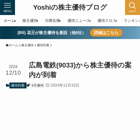
Yoshiの株主優待ブログ
MENU
serch
ホーム
株主優待
日興在庫
優待ニュース
優待クロス
ランキン
(8/6) 花王が株主優待を新設（他6社）
詳細はこちら
ホーム
株主優待
優待到着
広島電鉄(9033)から株主優待の案
2024
12/10
内が到着
2024年12月10日
優待到着
9月優待