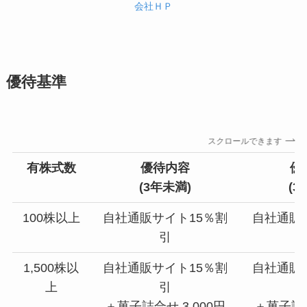
会社ＨＰ
優待基準
スクロールできます
有株式数
優待内容
優
(3年未満)
(
3
100株以上
自社通販サイト15％割
自社通販
引
1,500株以
自社通販サイト15％割
自社通販
上
引
＋菓子詰合せ 3,000円
＋菓子詰合