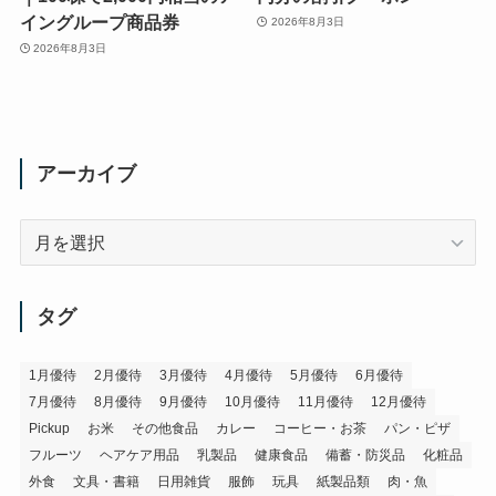
イングループ商品券
2026年8月3日
2026年8月3日
アーカイブ
ア
ー
カ
イ
タグ
ブ
1月優待
2月優待
3月優待
4月優待
5月優待
6月優待
7月優待
8月優待
9月優待
10月優待
11月優待
12月優待
Pickup
お米
その他食品
カレー
コーヒー・お茶
パン・ピザ
フルーツ
ヘアケア用品
乳製品
健康食品
備蓄・防災品
化粧品
外食
文具・書籍
日用雑貨
服飾
玩具
紙製品類
肉・魚