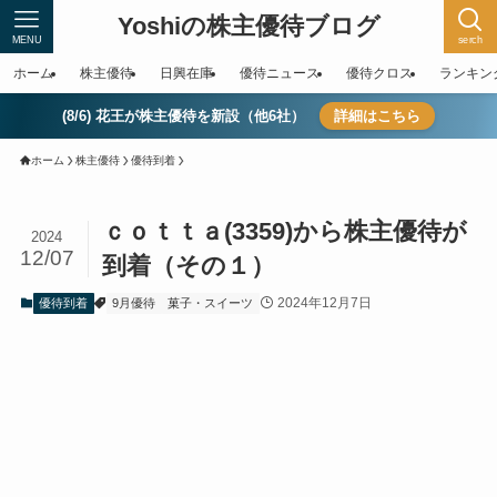
Yoshiの株主優待ブログ
MENU
serch
ホーム
株主優待
日興在庫
優待ニュース
優待クロス
ランキン
(8/6) 花王が株主優待を新設（他6社）
詳細はこちら
ホーム
株主優待
優待到着
ｃｏｔｔａ(3359)から株主優待が
2024
12/07
到着（その１）
2024年12月7日
優待到着
9月優待
菓子・スイーツ