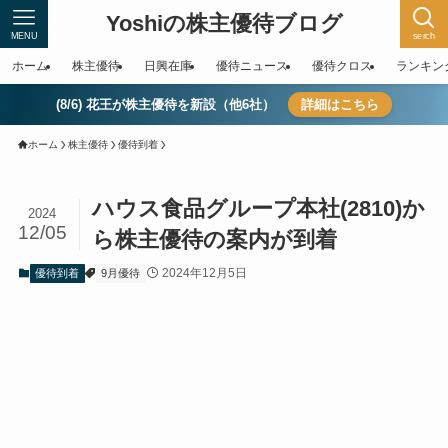
Yoshiの株主優待ブログ
MENU
serch
ホーム
株主優待
日興在庫
優待ニュース
優待クロス
ランキン
(8/6) 花王が株主優待を新設（他6社）
詳細はこちら
ホーム
株主優待
優待到着
ハウス食品グループ本社(2810)か
2024
12/05
ら株主優待の案内が到着
2024年12月5日
優待到着
9月優待