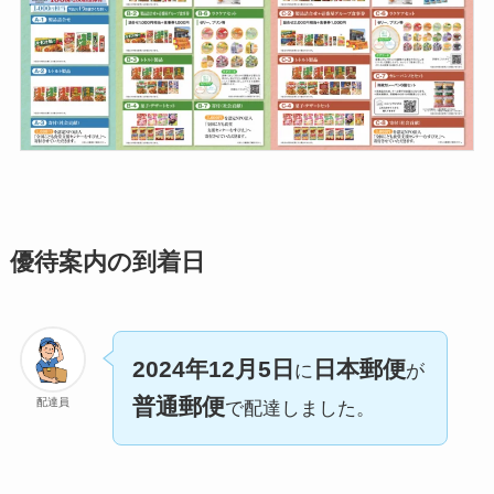
優待案内の到着日
2024年12月5日
日本郵便
に
が
普通郵便
配達員
で配達しました。