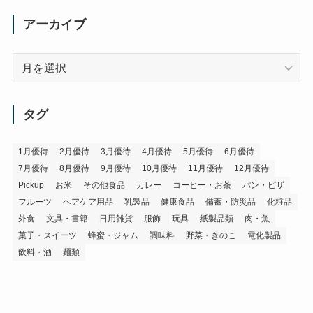
アーカイブ
ア
ー
カ
イ
タグ
ブ
1月優待
2月優待
3月優待
4月優待
5月優待
6月優待
7月優待
8月優待
9月優待
10月優待
11月優待
12月優待
Pickup
お米
その他食品
カレー
コーヒー・お茶
パン・ピザ
フルーツ
ヘアケア用品
乳製品
健康食品
備蓄・防災品
化粧品
外食
文具・書籍
日用雑貨
服飾
玩具
紙製品類
肉・魚
菓子・スイーツ
蜂蜜・ジャム
調味料
野菜・きのこ
電化製品
飲料・酒
麺類