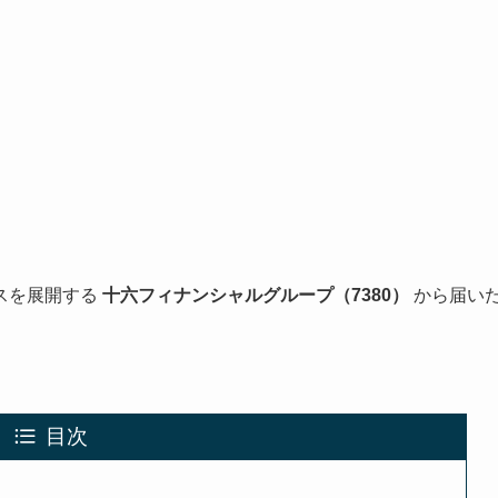
スを展開する
十六フィナンシャルグループ（7380）
から届い
目次