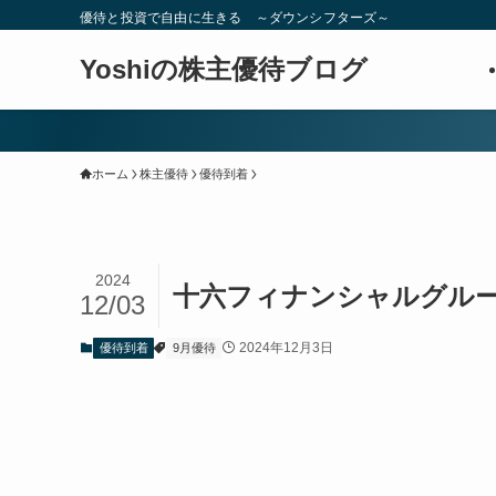
優待と投資で自由に生きる ～ダウンシフターズ～
Yoshiの株主優待ブログ
ホーム
株主優待
優待到着
2024
十六フィナンシャルグループ
12/03
2024年12月3日
優待到着
9月優待