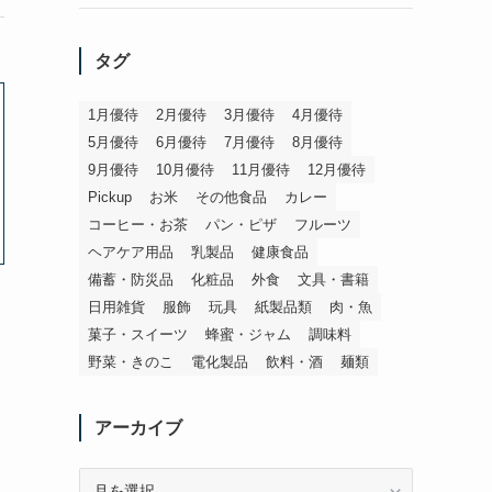
タグ
1月優待
2月優待
3月優待
4月優待
5月優待
6月優待
7月優待
8月優待
9月優待
10月優待
11月優待
12月優待
Pickup
お米
その他食品
カレー
コーヒー・お茶
パン・ピザ
フルーツ
ヘアケア用品
乳製品
健康食品
備蓄・防災品
化粧品
外食
文具・書籍
日用雑貨
服飾
玩具
紙製品類
肉・魚
菓子・スイーツ
蜂蜜・ジャム
調味料
野菜・きのこ
電化製品
飲料・酒
麺類
アーカイブ
ア