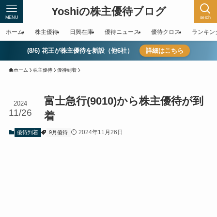
Yoshiの株主優待ブログ
MENU
serch
ホーム
株主優待
日興在庫
優待ニュース
優待クロス
ランキン
(8/6) 花王が株主優待を新設（他6社）
詳細はこちら
ホーム
株主優待
優待到着
富士急行(9010)から株主優待が到
2024
11/26
着
2024年11月26日
優待到着
9月優待