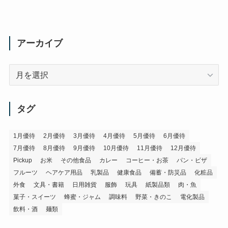
アーカイブ
ア
ー
カ
イ
タグ
ブ
1月優待
2月優待
3月優待
4月優待
5月優待
6月優待
7月優待
8月優待
9月優待
10月優待
11月優待
12月優待
Pickup
お米
その他食品
カレー
コーヒー・お茶
パン・ピザ
フルーツ
ヘアケア用品
乳製品
健康食品
備蓄・防災品
化粧品
外食
文具・書籍
日用雑貨
服飾
玩具
紙製品類
肉・魚
菓子・スイーツ
蜂蜜・ジャム
調味料
野菜・きのこ
電化製品
飲料・酒
麺類