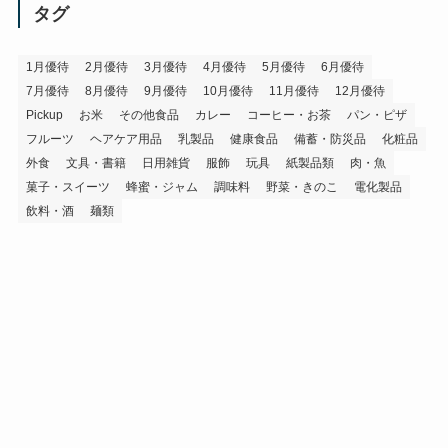
イ
タグ
ブ
1月優待
2月優待
3月優待
4月優待
5月優待
6月優待
7月優待
8月優待
9月優待
10月優待
11月優待
12月優待
Pickup
お米
その他食品
カレー
コーヒー・お茶
パン・ピザ
フルーツ
ヘアケア用品
乳製品
健康食品
備蓄・防災品
化粧品
外食
文具・書籍
日用雑貨
服飾
玩具
紙製品類
肉・魚
菓子・スイーツ
蜂蜜・ジャム
調味料
野菜・きのこ
電化製品
飲料・酒
麺類