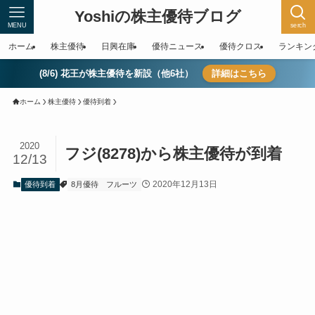
Yoshiの株主優待ブログ
MENU
serch
ホーム
株主優待
日興在庫
優待ニュース
優待クロス
ランキン
(8/6) 花王が株主優待を新設（他6社）
詳細はこちら
ホーム
株主優待
優待到着
2020
フジ(8278)から株主優待が到着
12/13
2020年12月13日
優待到着
8月優待
フルーツ