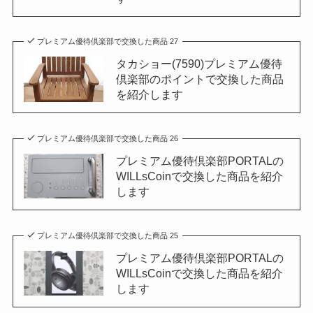
プレミアム優待倶楽部で交換した商品 27
タカショー(7590)プレミアム優待
倶楽部のポイントで交換した商品
を紹介します
プレミアム優待倶楽部で交換した商品 26
プレミアム優待倶楽部PORTALの
WILLsCoinで交換した商品を紹介
します
プレミアム優待倶楽部で交換した商品 25
プレミアム優待倶楽部PORTALの
WILLsCoinで交換した商品を紹介
します