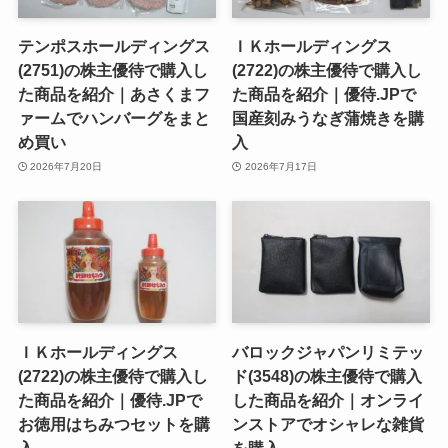
テンポスホールディングス
ＩＫホールディングス
(2751)の株主優待で購入し
(2722)の株主優待で購入し
た商品を紹介｜あさくまフ
た商品を紹介｜優待.JPで
ァームでハンバーグをまと
国産刻みうなぎ蒲焼きを購
め買い
入
2026年7月20日
2026年7月17日
ＩＫホールディングス
バロックジャパンリミテッ
(2722)の株主優待で購入し
ド(3548)の株主優待で購入
た商品を紹介｜優待.JPで
した商品を紹介｜オンライ
お徳用はちみつセットを購
ンストアでオシャレな雑貨
入
を購入