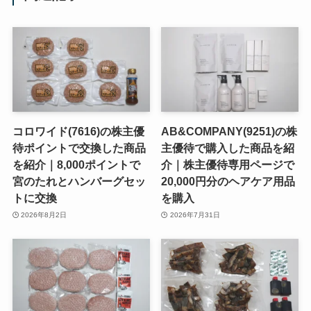
コロワイド(7616)の株主優
AB&COMPANY(9251)の株
待ポイントで交換した商品
主優待で購入した商品を紹
を紹介｜8,000ポイントで
介｜株主優待専用ページで
宮のたれとハンバーグセッ
20,000円分のヘアケア用品
トに交換
を購入
2026年8月2日
2026年7月31日