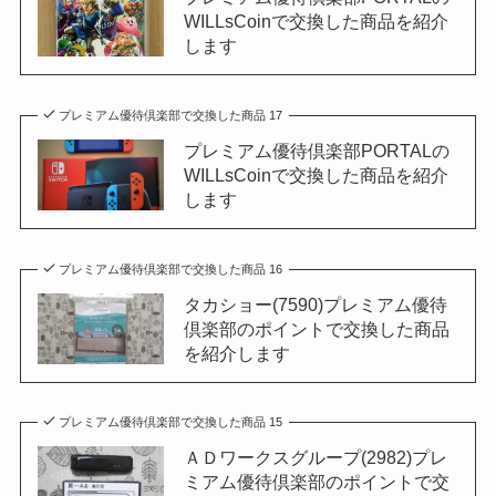
WILLsCoinで交換した商品を紹介
します
プレミアム優待倶楽部で交換した商品 17
プレミアム優待倶楽部PORTALの
WILLsCoinで交換した商品を紹介
します
プレミアム優待倶楽部で交換した商品 16
タカショー(7590)プレミアム優待
倶楽部のポイントで交換した商品
を紹介します
プレミアム優待倶楽部で交換した商品 15
ＡＤワークスグループ(2982)プレ
ミアム優待倶楽部のポイントで交