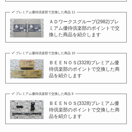
プレミアム優待倶楽部で交換した商品 11
ＡＤワークスグループ(2982)プレ
ミアム優待倶楽部のポイントで交
換した商品を紹介します
プレミアム優待倶楽部で交換した商品 10
ＢＥＥＮＯＳ(3328)プレミアム優
待倶楽部のポイントで交換した商
品を紹介します
プレミアム優待倶楽部で交換した商品 9
ＢＥＥＮＯＳ(3328)プレミアム優
待倶楽部のポイントで交換した商
品を紹介します