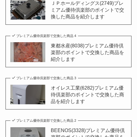
ＪＰホールディングス(2749)プレ
ミアム優待倶楽部のポイントで交
換した商品を紹介します
プレミアム優待倶楽部で交換した商品 4
東都水産(8038)プレミアム優待倶
楽部のポイントで交換した商品を
紹介します
プレミアム優待倶楽部で交換した商品 3
オイレス工業(6282)プレミアム優
待倶楽部のポイントで交換した商
品を紹介します
プレミアム優待倶楽部で交換した商品 2
BEENOS(3328)プレミアム優待倶