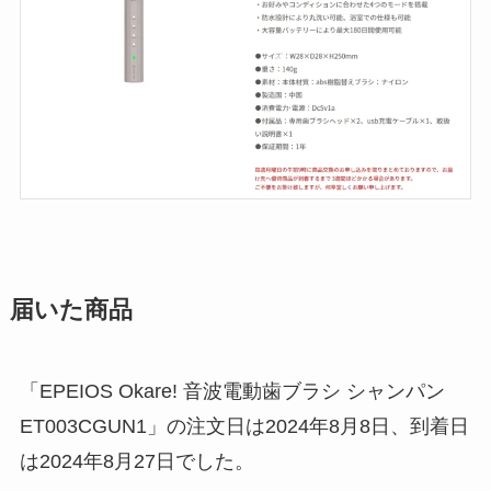
届いた商品
「EPEIOS Okare! 音波電動歯ブラシ シャンパン
ET003CGUN1」の注文日は2024年8月8日、到着日
は2024年8月27日でした。