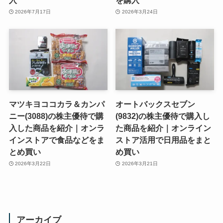
2026年7月17日
2026年3月24日
マツキヨココカラ＆カンパ
オートバックスセブン
ニー(3088)の株主優待で購
(9832)の株主優待で購入し
入した商品を紹介｜オンラ
た商品を紹介｜オンライン
インストアで食品などをま
ストア活用で日用品をまと
とめ買い
め買い
2026年3月22日
2026年3月21日
アーカイブ