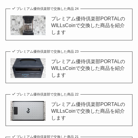
プレミアム優待倶楽部で交換した商品 24
プレミアム優待倶楽部PORTALの
WILLsCoinで交換した商品を紹介
します
プレミアム優待倶楽部で交換した商品 23
プレミアム優待倶楽部PORTALの
WILLsCoinで交換した商品を紹介
します
プレミアム優待倶楽部で交換した商品 22
プレミアム優待倶楽部PORTALの
WILLsCoinで交換した商品を紹介
します
プレミアム優待倶楽部で交換した商品 21