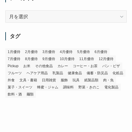
ア
ー
カ
イ
タグ
ブ
1月優待
2月優待
3月優待
4月優待
5月優待
6月優待
7月優待
8月優待
9月優待
10月優待
11月優待
12月優待
Pickup
お米
その他食品
カレー
コーヒー・お茶
パン・ピザ
フルーツ
ヘアケア用品
乳製品
健康食品
備蓄・防災品
化粧品
外食
文具・書籍
日用雑貨
服飾
玩具
紙製品類
肉・魚
菓子・スイーツ
蜂蜜・ジャム
調味料
野菜・きのこ
電化製品
飲料・酒
麺類