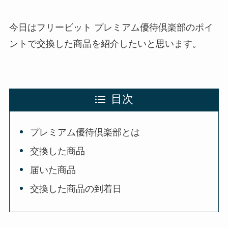
今日はフリービット プレミアム優待倶楽部のポイ
ントで交換した商品を紹介したいと思います。
目次
プレミアム優待倶楽部とは
交換した商品
届いた商品
交換した商品の到着日