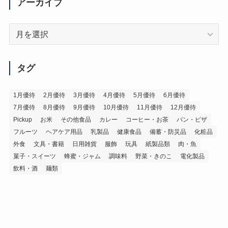
アーカイブ
ア
ー
カ
イ
タグ
ブ
1月優待
2月優待
3月優待
4月優待
5月優待
6月優待
7月優待
8月優待
9月優待
10月優待
11月優待
12月優待
Pickup
お米
その他食品
カレー
コーヒー・お茶
パン・ピザ
フルーツ
ヘアケア用品
乳製品
健康食品
備蓄・防災品
化粧品
外食
文具・書籍
日用雑貨
服飾
玩具
紙製品類
肉・魚
菓子・スイーツ
蜂蜜・ジャム
調味料
野菜・きのこ
電化製品
飲料・酒
麺類