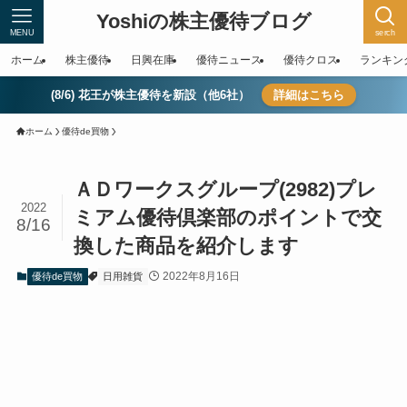
Yoshiの株主優待ブログ
MENU
serch
ホーム
株主優待
日興在庫
優待ニュース
優待クロス
ランキン
(8/6) 花王が株主優待を新設（他6社）
詳細はこちら
ホーム
優待de買物
ＡＤワークスグループ(2982)プレ
2022
ミアム優待倶楽部のポイントで交
8/16
換した商品を紹介します
2022年8月16日
優待de買物
日用雑貨