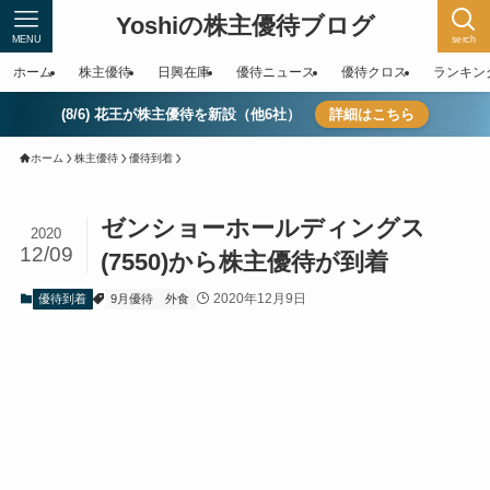
Yoshiの株主優待ブログ
MENU
serch
ホーム
株主優待
日興在庫
優待ニュース
優待クロス
ランキン
(8/6) 花王が株主優待を新設（他6社）
詳細はこちら
ホーム
株主優待
優待到着
ゼンショーホールディングス
2020
12/09
(7550)から株主優待が到着
2020年12月9日
優待到着
9月優待
外食