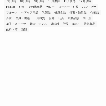
7月優待
8月優待
9月優待
10月優待
11月優待
12月優待
Pickup
お米
その他食品
カレー
コーヒー・お茶
パン・ピザ
フルーツ
ヘアケア用品
乳製品
健康食品
備蓄・防災品
化粧品
外食
文具・書籍
日用雑貨
服飾
玩具
紙製品類
肉・魚
菓子・スイーツ
蜂蜜・ジャム
調味料
野菜・きのこ
電化製品
飲料・酒
麺類