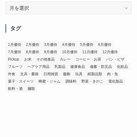
ア
ー
カ
イ
タグ
ブ
1月優待
2月優待
3月優待
4月優待
5月優待
6月優待
7月優待
8月優待
9月優待
10月優待
11月優待
12月優待
Pickup
お米
その他食品
カレー
コーヒー・お茶
パン・ピザ
フルーツ
ヘアケア用品
乳製品
健康食品
備蓄・防災品
化粧品
外食
文具・書籍
日用雑貨
服飾
玩具
紙製品類
肉・魚
菓子・スイーツ
蜂蜜・ジャム
調味料
野菜・きのこ
電化製品
飲料・酒
麺類