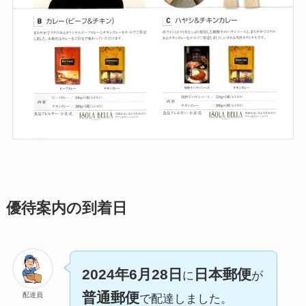
優待案内の到着日
2024年6月28日
日本郵便
に
が
普通郵便
配達員
で配達しました。