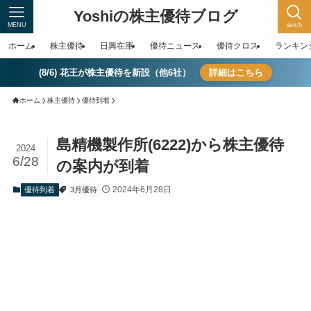
Yoshiの株主優待ブログ
MENU
serch
ホーム
株主優待
日興在庫
優待ニュース
優待クロス
ランキン
(8/6) 花王が株主優待を新設（他6社）
詳細はこちら
ホーム
株主優待
優待到着
島精機製作所(6222)から株主優待
2024
6/28
の案内が到着
2024年6月28日
優待到着
3月優待