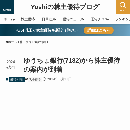
Yoshiの株主優待ブログ
MENU
serch
ホーム
株主優待
日興在庫
優待ニュース
優待クロス
ランキン
(8/6) 花王が株主優待を新設（他6社）
詳細はこちら
ホーム
株主優待
優待到着
ゆうちょ銀行(7182)から株主優待
2024
6/21
の案内が到着
2024年6月21日
優待到着
3月優待