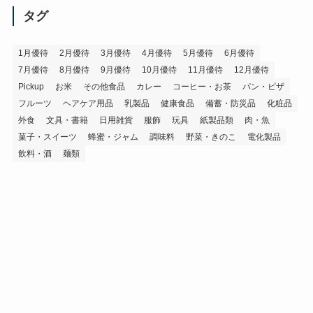
イ
タグ
ブ
1月優待
2月優待
3月優待
4月優待
5月優待
6月優待
7月優待
8月優待
9月優待
10月優待
11月優待
12月優待
Pickup
お米
その他食品
カレー
コーヒー・お茶
パン・ピザ
フルーツ
ヘアケア用品
乳製品
健康食品
備蓄・防災品
化粧品
外食
文具・書籍
日用雑貨
服飾
玩具
紙製品類
肉・魚
菓子・スイーツ
蜂蜜・ジャム
調味料
野菜・きのこ
電化製品
飲料・酒
麺類