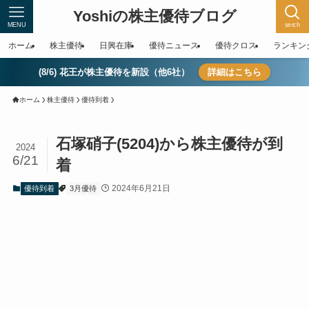
Yoshiの株主優待ブログ
MENU
serch
ホーム
株主優待
日興在庫
優待ニュース
優待クロス
ランキン
(8/6) 花王が株主優待を新設（他6社）
詳細はこちら
ホーム
株主優待
優待到着
石塚硝子(5204)から株主優待が到
2024
6/21
着
2024年6月21日
優待到着
3月優待