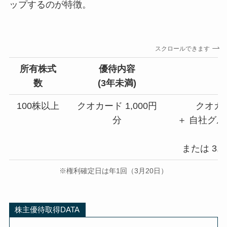
ップするのが特徴。
スクロールできます
所有株式
優待内容
数
(
3年未満)
100株以上
クオカード 1,000円
クオカー
分
＋ 自社グル
または 3,
※権利確定日は年1回（3月20日）
株主優待取得DATA