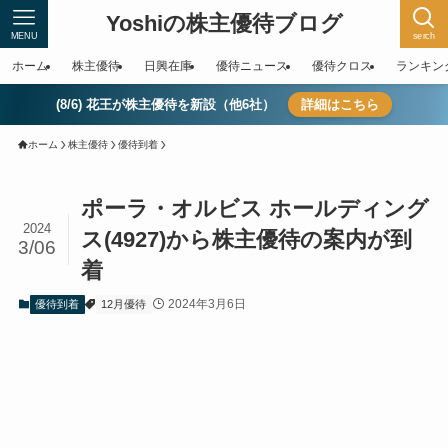
Yoshiの株主優待ブログ
MENU
serch
ホーム
株主優待
日興在庫
優待ニュース
優待クロス
ランキン
(8/6) 花王が株主優待を新設（他6社）
詳細はこちら
ホーム
株主優待
優待到着
ポーラ・オルビス ホールディング
2024
ス(4927)から株主優待の案内が到
3/06
着
2024年3月6日
優待到着
12月優待