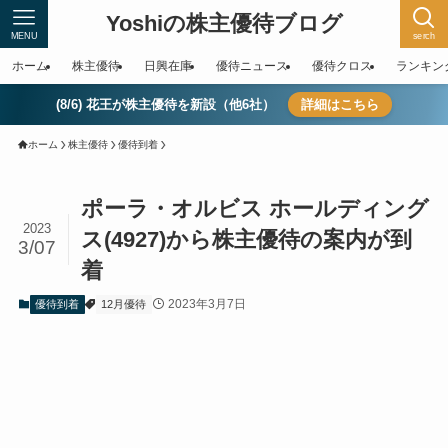
Yoshiの株主優待ブログ
MENU
serch
ホーム
株主優待
日興在庫
優待ニュース
優待クロス
ランキン
(8/6) 花王が株主優待を新設（他6社）
詳細はこちら
ホーム
株主優待
優待到着
ポーラ・オルビス ホールディング
2023
ス(4927)から株主優待の案内が到
3/07
着
2023年3月7日
優待到着
12月優待