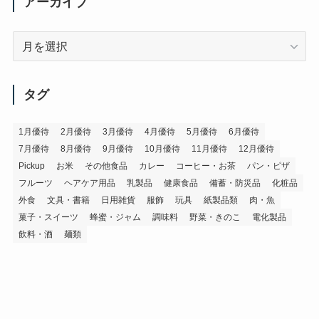
アーカイブ
ア
ー
カ
イ
タグ
ブ
1月優待
2月優待
3月優待
4月優待
5月優待
6月優待
7月優待
8月優待
9月優待
10月優待
11月優待
12月優待
Pickup
お米
その他食品
カレー
コーヒー・お茶
パン・ピザ
フルーツ
ヘアケア用品
乳製品
健康食品
備蓄・防災品
化粧品
外食
文具・書籍
日用雑貨
服飾
玩具
紙製品類
肉・魚
菓子・スイーツ
蜂蜜・ジャム
調味料
野菜・きのこ
電化製品
飲料・酒
麺類