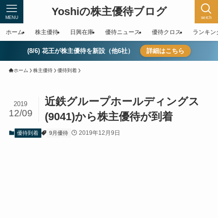
Yoshiの株主優待ブログ
MENU
serch
ホーム
株主優待
日興在庫
優待ニュース
優待クロス
ランキン
(8/6) 花王が株主優待を新設（他6社）
詳細はこちら
ホーム
株主優待
優待到着
近鉄グループホールディングス
2019
12/09
(9041)から株主優待が到着
2019年12月9日
優待到着
9月優待