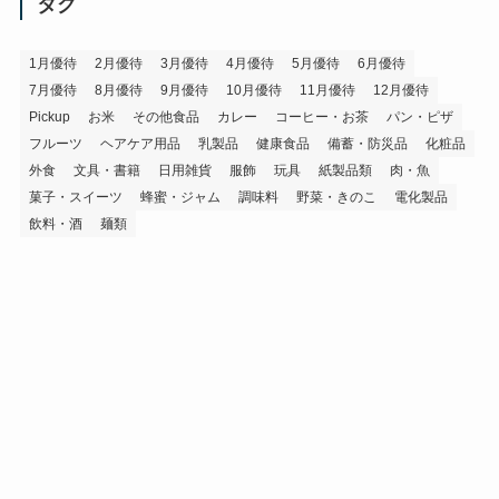
イ
タグ
ブ
1月優待
2月優待
3月優待
4月優待
5月優待
6月優待
7月優待
8月優待
9月優待
10月優待
11月優待
12月優待
Pickup
お米
その他食品
カレー
コーヒー・お茶
パン・ピザ
フルーツ
ヘアケア用品
乳製品
健康食品
備蓄・防災品
化粧品
外食
文具・書籍
日用雑貨
服飾
玩具
紙製品類
肉・魚
菓子・スイーツ
蜂蜜・ジャム
調味料
野菜・きのこ
電化製品
飲料・酒
麺類