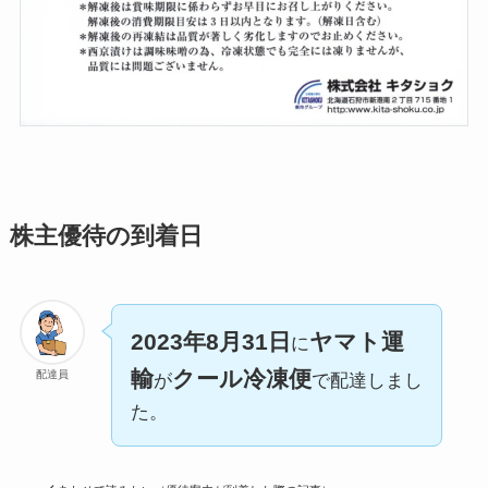
株主優待の到着日
2023年8月31日
ヤマト運
に
輸
クール冷凍便
配達員
が
で配達しまし
た。