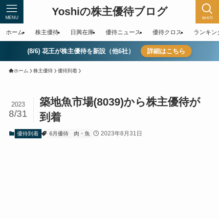
Yoshiの株主優待ブログ
MENU
serch
ホーム
株主優待
日興在庫
優待ニュース
優待クロス
ランキン
(8/6) 花王が株主優待を新設（他6社）
詳細はこちら
ホーム
株主優待
優待到着
築地魚市場(8039)から株主優待が
2023
8/31
到着
2023年8月31日
優待到着
6月優待
肉・魚