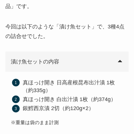
品」です。
今回は以下のような「漬け魚セット」で、3種4点
の詰合せでした。
漬け魚セットの内容
真ほっけ開き 日高産根昆布出汁漬 1枚
（約335g）
真ほっけ開き 白出汁漬 1枚（約374g）
銀鱈西京漬 2切（約120g×2）
※重量は袋のまま計測