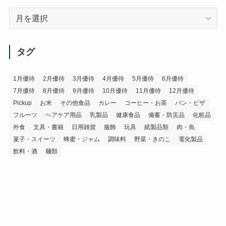
ア
ー
カ
イ
タグ
ブ
1月優待
2月優待
3月優待
4月優待
5月優待
6月優待
7月優待
8月優待
9月優待
10月優待
11月優待
12月優待
Pickup
お米
その他食品
カレー
コーヒー・お茶
パン・ピザ
フルーツ
ヘアケア用品
乳製品
健康食品
備蓄・防災品
化粧品
外食
文具・書籍
日用雑貨
服飾
玩具
紙製品類
肉・魚
菓子・スイーツ
蜂蜜・ジャム
調味料
野菜・きのこ
電化製品
飲料・酒
麺類