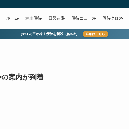
ホーム
株主優待
日興在庫
優待ニュース
優待クロス
(8/6) 花王が株主優待を新設（他6社）
詳細はこちら
優待の案内が到着