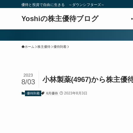
優待と投資で自由に生きる ～ダウンシフターズ～
Yoshiの株主優待ブログ
ホーム
株主優待
優待到着
2023
小林製薬(4967)から株主
8/03
2023年8月3日
優待到着
6月優待