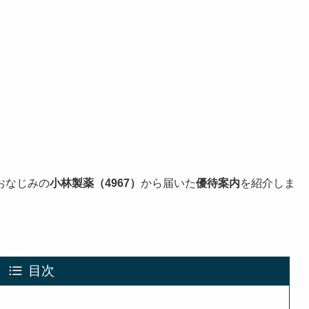
おなじみの
小林製薬（4967）
から届いた
優待案内
を紹介しま
目次