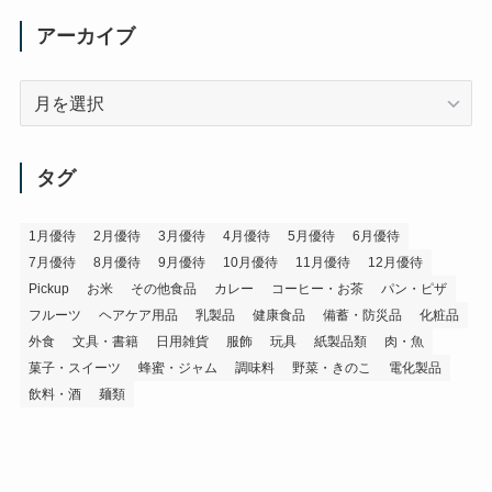
アーカイブ
ア
ー
カ
イ
タグ
ブ
1月優待
2月優待
3月優待
4月優待
5月優待
6月優待
7月優待
8月優待
9月優待
10月優待
11月優待
12月優待
Pickup
お米
その他食品
カレー
コーヒー・お茶
パン・ピザ
フルーツ
ヘアケア用品
乳製品
健康食品
備蓄・防災品
化粧品
外食
文具・書籍
日用雑貨
服飾
玩具
紙製品類
肉・魚
菓子・スイーツ
蜂蜜・ジャム
調味料
野菜・きのこ
電化製品
飲料・酒
麺類