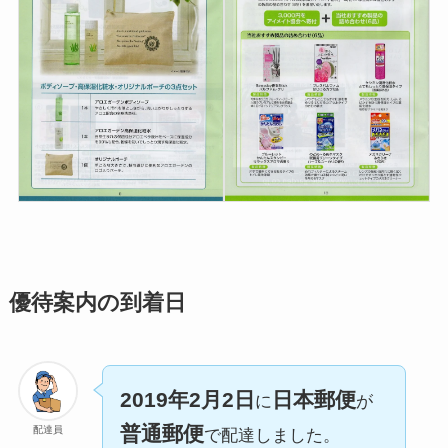
優待案内の到着日
2019年2月2日
日本郵便
に
が
普通郵便
配達員
で配達しました。