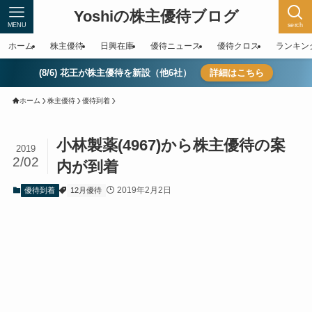
Yoshiの株主優待ブログ
MENU
serch
ホーム
株主優待
日興在庫
優待ニュース
優待クロス
ランキン
(8/6) 花王が株主優待を新設（他6社）
詳細はこちら
ホーム
株主優待
優待到着
小林製薬(4967)から株主優待の案
2019
2/02
内が到着
2019年2月2日
優待到着
12月優待