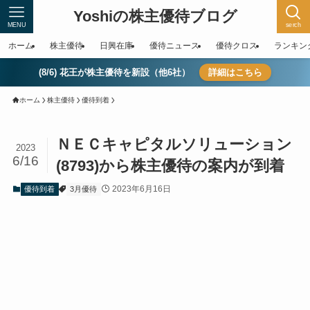
Yoshiの株主優待ブログ
MENU
serch
ホーム
株主優待
日興在庫
優待ニュース
優待クロス
ランキン
(8/6) 花王が株主優待を新設（他6社）
詳細はこちら
ホーム
株主優待
優待到着
ＮＥＣキャピタルソリューション
2023
6/16
(8793)から株主優待の案内が到着
2023年6月16日
優待到着
3月優待