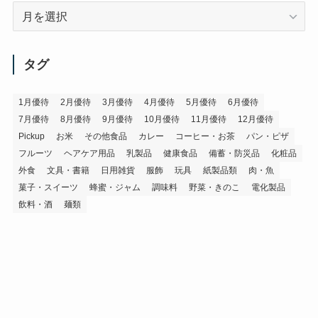
ア
ー
カ
イ
タグ
ブ
1月優待
2月優待
3月優待
4月優待
5月優待
6月優待
7月優待
8月優待
9月優待
10月優待
11月優待
12月優待
Pickup
お米
その他食品
カレー
コーヒー・お茶
パン・ピザ
フルーツ
ヘアケア用品
乳製品
健康食品
備蓄・防災品
化粧品
外食
文具・書籍
日用雑貨
服飾
玩具
紙製品類
肉・魚
菓子・スイーツ
蜂蜜・ジャム
調味料
野菜・きのこ
電化製品
飲料・酒
麺類