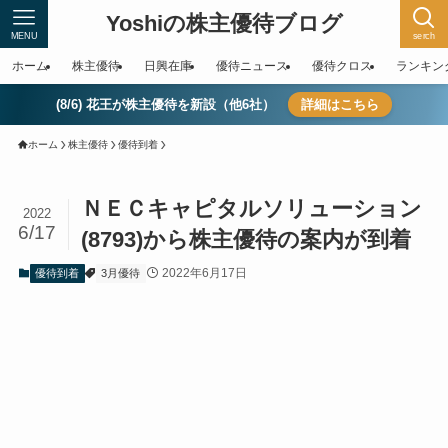
Yoshiの株主優待ブログ
MENU
serch
ホーム
株主優待
日興在庫
優待ニュース
優待クロス
ランキン
(8/6) 花王が株主優待を新設（他6社）
詳細はこちら
ホーム
株主優待
優待到着
ＮＥＣキャピタルソリューション
2022
6/17
(8793)から株主優待の案内が到着
2022年6月17日
優待到着
3月優待