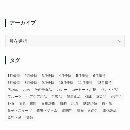
アーカイブ
ア
ー
カ
イ
タグ
ブ
1月優待
2月優待
3月優待
4月優待
5月優待
6月優待
7月優待
8月優待
9月優待
10月優待
11月優待
12月優待
Pickup
お米
その他食品
カレー
コーヒー・お茶
パン・ピザ
フルーツ
ヘアケア用品
乳製品
健康食品
備蓄・防災品
化粧品
外食
文具・書籍
日用雑貨
服飾
玩具
紙製品類
肉・魚
菓子・スイーツ
蜂蜜・ジャム
調味料
野菜・きのこ
電化製品
飲料・酒
麺類