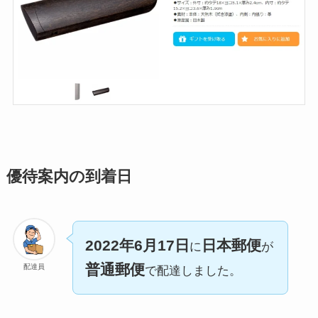
優待案内の到着日
2022年6月17日
日本郵便
に
が
普通郵便
配達員
で配達しました。