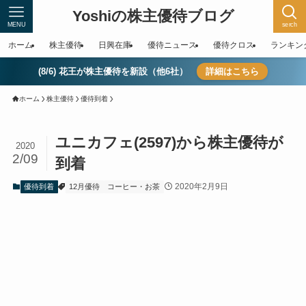
Yoshiの株主優待ブログ
MENU
serch
ホーム
株主優待
日興在庫
優待ニュース
優待クロス
ランキン
(8/6) 花王が株主優待を新設（他6社）
詳細はこちら
ホーム
株主優待
優待到着
ユニカフェ(2597)から株主優待が
2020
2/09
到着
2020年2月9日
優待到着
12月優待
コーヒー・お茶