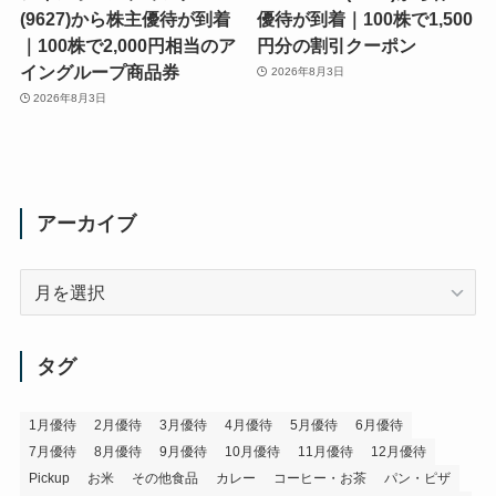
(9627)から株主優待が到着
優待が到着｜100株で1,500
｜100株で2,000円相当のア
円分の割引クーポン
イングループ商品券
2026年8月3日
2026年8月3日
アーカイブ
ア
ー
カ
イ
タグ
ブ
1月優待
2月優待
3月優待
4月優待
5月優待
6月優待
7月優待
8月優待
9月優待
10月優待
11月優待
12月優待
Pickup
お米
その他食品
カレー
コーヒー・お茶
パン・ピザ