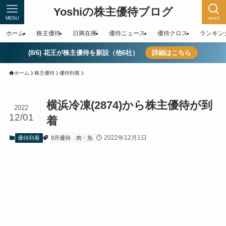
Yoshiの株主優待ブログ
MENU
serch
ホーム
株主優待
日興在庫
優待ニュース
優待クロス
ランキン
(8/6) 花王が株主優待を新設（他6社）
詳細はこちら
ホーム
株主優待
優待到着
横浜冷凍(2874)から株主優待が到
2022
12/01
着
2022年12月1日
優待到着
9月優待
肉・魚