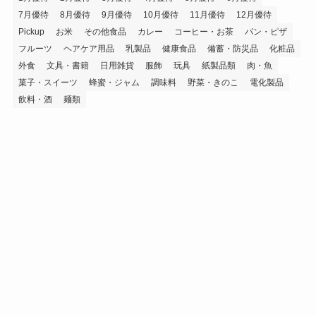
7月優待
8月優待
9月優待
10月優待
11月優待
12月優待
Pickup
お米
その他食品
カレー
コーヒー・お茶
パン・ピザ
フルーツ
ヘアケア用品
乳製品
健康食品
備蓄・防災品
化粧品
外食
文具・書籍
日用雑貨
服飾
玩具
紙製品類
肉・魚
菓子・スイーツ
蜂蜜・ジャム
調味料
野菜・きのこ
電化製品
飲料・酒
麺類