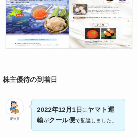
株主優待の到着日
2022年12月1日
ヤマト運
に
輸
クール便
配達員
が
で配達しました。