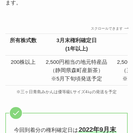
ます。
スクロールできます
所有株式数
3月末権利確定日
9
(1年以上)
200株以上
2,500円相当の地元特産品
2,5
（静岡県森町産新茶）
（三
※5月下旬頃発送予定
※1
※三ヶ日青島みかんは優等級Lサイズ4㎏の発送を予定
2022年9月末
今回到着分の権利確定日は