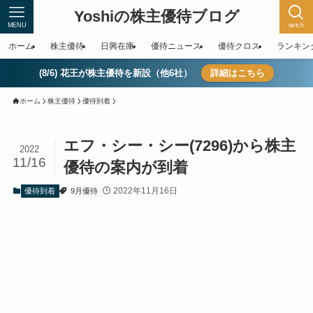
Yoshiの株主優待ブログ
MENU
serch
ホーム
株主優待
日興在庫
優待ニュース
優待クロス
ランキン
(8/6) 花王が株主優待を新設（他6社）
詳細はこちら
ホーム
株主優待
優待到着
エフ・シー・シー(7296)から株主
2022
11/16
優待の案内が到着
2022年11月16日
優待到着
9月優待