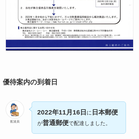
優待案内の到着日
2022年11月16日
日本郵便
に
普通郵便
配達員
が
で配達しました。