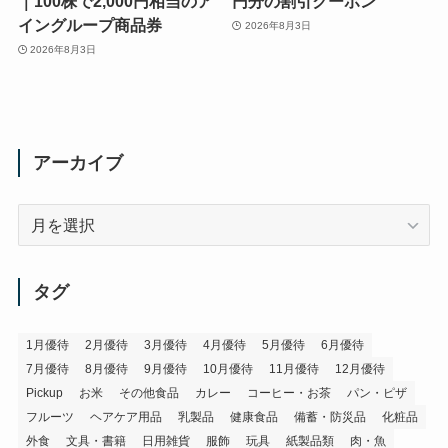
｜100株で2,000円相当のア
円分の割引クーポン
イングループ商品券
2026年8月3日
2026年8月3日
アーカイブ
ア
ー
カ
イ
タグ
ブ
1月優待
2月優待
3月優待
4月優待
5月優待
6月優待
7月優待
8月優待
9月優待
10月優待
11月優待
12月優待
Pickup
お米
その他食品
カレー
コーヒー・お茶
パン・ピザ
フルーツ
ヘアケア用品
乳製品
健康食品
備蓄・防災品
化粧品
外食
文具・書籍
日用雑貨
服飾
玩具
紙製品類
肉・魚