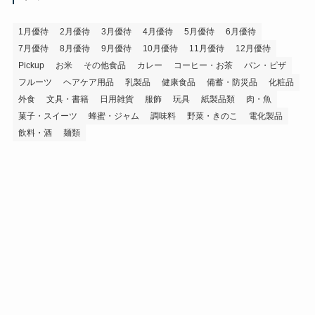
ブ
1月優待
2月優待
3月優待
4月優待
5月優待
6月優待
7月優待
8月優待
9月優待
10月優待
11月優待
12月優待
Pickup
お米
その他食品
カレー
コーヒー・お茶
パン・ピザ
フルーツ
ヘアケア用品
乳製品
健康食品
備蓄・防災品
化粧品
外食
文具・書籍
日用雑貨
服飾
玩具
紙製品類
肉・魚
菓子・スイーツ
蜂蜜・ジャム
調味料
野菜・きのこ
電化製品
飲料・酒
麺類