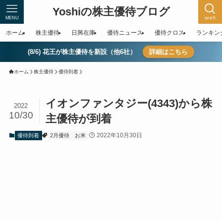
Yoshiの株主優待ブログ
MENU
serch
ホーム
株主優待
日興在庫
優待ニュース
優待クロス
ランキン
(8/6) 花王が株主優待を新設（他6社）
詳細はこちら
ホーム
株主優待
優待到着
イオンファンタジー(4343)から株
2022
10/30
主優待が到着
2022年10月30日
優待到着
2月優待
お米