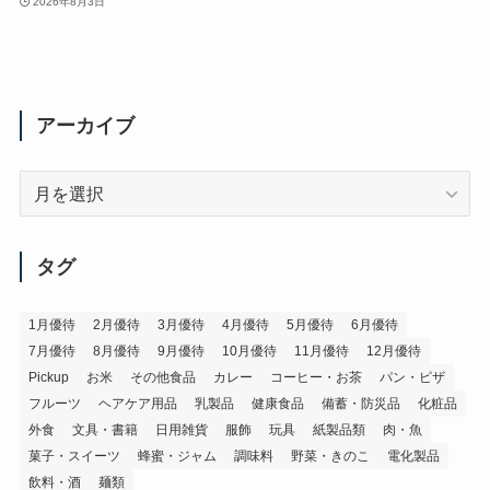
2026年8月3日
アーカイブ
ア
ー
カ
イ
タグ
ブ
1月優待
2月優待
3月優待
4月優待
5月優待
6月優待
7月優待
8月優待
9月優待
10月優待
11月優待
12月優待
Pickup
お米
その他食品
カレー
コーヒー・お茶
パン・ピザ
フルーツ
ヘアケア用品
乳製品
健康食品
備蓄・防災品
化粧品
外食
文具・書籍
日用雑貨
服飾
玩具
紙製品類
肉・魚
菓子・スイーツ
蜂蜜・ジャム
調味料
野菜・きのこ
電化製品
飲料・酒
麺類