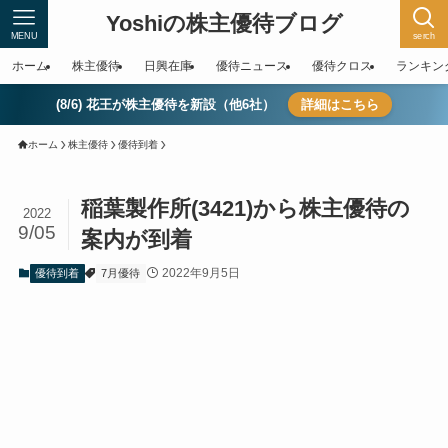
Yoshiの株主優待ブログ
MENU
serch
ホーム
株主優待
日興在庫
優待ニュース
優待クロス
ランキン
(8/6) 花王が株主優待を新設（他6社）
詳細はこちら
ホーム
株主優待
優待到着
稲葉製作所(3421)から株主優待の
2022
9/05
案内が到着
2022年9月5日
優待到着
7月優待