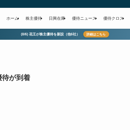
ホーム
株主優待
日興在庫
優待ニュース
優待クロス
(8/6) 花王が株主優待を新設（他6社）
詳細はこちら
主優待が到着