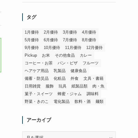
タグ
1月優待
2月優待
3月優待
4月優待
5月優待
6月優待
7月優待
8月優待
9月優待
10月優待
11月優待
12月優待
Pickup
お米
その他食品
カレー
コーヒー・お茶
パン・ピザ
フルーツ
ヘアケア用品
乳製品
健康食品
備蓄・防災品
化粧品
外食
文具・書籍
日用雑貨
服飾
玩具
紙製品類
肉・魚
菓子・スイーツ
蜂蜜・ジャム
調味料
野菜・きのこ
電化製品
飲料・酒
麺類
アーカイブ
ア