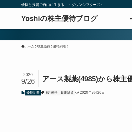
優待と投資で自由に生きる ～ダウンシフターズ～
Yoshiの株主優待ブログ
ホーム
株主優待
優待到着
2020
アース製薬(4985)から株
9/26
2020年9月26日
優待到着
6月優待
日用雑貨