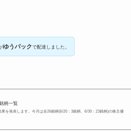
ゆうパック
が
で配達しました。
得銘柄一覧
果を発表します。今月は全26銘柄(6/20：3銘柄、6/30：23銘柄)の株主優