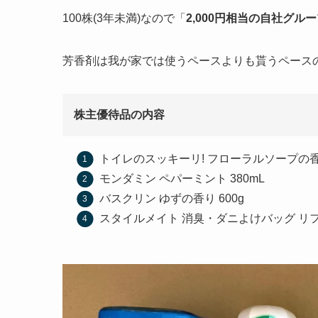
100株(3年未満)なので「
2,000円相当の自社グル
芳香剤は我が家では使うペースよりも貰うペース
株主優待品の内容
トイレのスッキーリ! フローラルソープの香り
モンダミン ペパーミント 380mL
バスクリン ゆずの香り 600g
スタイルメイト 消臭・ダニよけバッグ リ