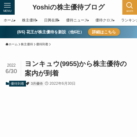
Yoshiの株主優待ブログ
MENU
serch
ホーム
株主優待
日興在庫
優待ニュース
優待クロス
ランキン
(8/6) 花王が株主優待を新設（他6社）
詳細はこちら
ホーム
株主優待
優待到着
ヨンキュウ(9955)から株主優待の
2022
6/30
案内が到着
2022年6月30日
優待到着
3月優待