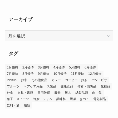
アーカイブ
ア
ー
カ
イ
タグ
ブ
1月優待
2月優待
3月優待
4月優待
5月優待
6月優待
7月優待
8月優待
9月優待
10月優待
11月優待
12月優待
Pickup
お米
その他食品
カレー
コーヒー・お茶
パン・ピザ
フルーツ
ヘアケア用品
乳製品
健康食品
備蓄・防災品
化粧品
外食
文具・書籍
日用雑貨
服飾
玩具
紙製品類
肉・魚
菓子・スイーツ
蜂蜜・ジャム
調味料
野菜・きのこ
電化製品
飲料・酒
麺類