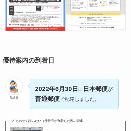
優待案内の到着日
2022年6月30日
日本郵便
に
が
普通郵便
配達員
で配達しました。
あわせて読みたい（優待品が到着した際の記事）