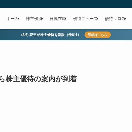
ホーム
株主優待
日興在庫
優待ニュース
優待クロス
(8/6) 花王が株主優待を新設（他6社）
詳細はこちら
)から株主優待の案内が到着