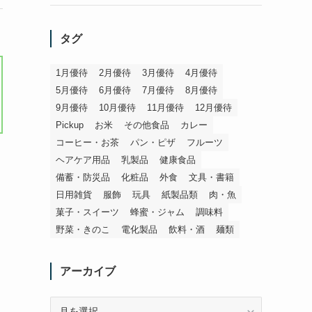
タグ
1月優待
2月優待
3月優待
4月優待
5月優待
6月優待
7月優待
8月優待
9月優待
10月優待
11月優待
12月優待
Pickup
お米
その他食品
カレー
コーヒー・お茶
パン・ピザ
フルーツ
ヘアケア用品
乳製品
健康食品
備蓄・防災品
化粧品
外食
文具・書籍
日用雑貨
服飾
玩具
紙製品類
肉・魚
菓子・スイーツ
蜂蜜・ジャム
調味料
野菜・きのこ
電化製品
飲料・酒
麺類
アーカイブ
ア