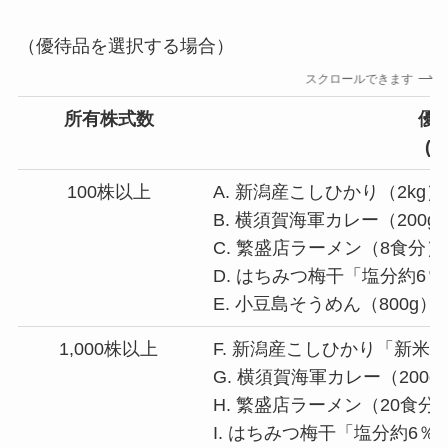
（優待品を選択する場合）
スクロールできます
所有株式数
優
(
2
100株以上
A. 新潟産こしひかり（2kg）
B. 横須賀海軍カレー（200g
C. 繁盛店ラーメン（8食分）
D. はちみつ梅干「塩分約6％
E. 小豆島そうめん（800g）
1,000株以上
F. 新潟産こしひかり「新米」
G. 横須賀海軍カレー（200g
H. 繁盛店ラーメン（20食分
I. はちみつ梅干「塩分約6％」