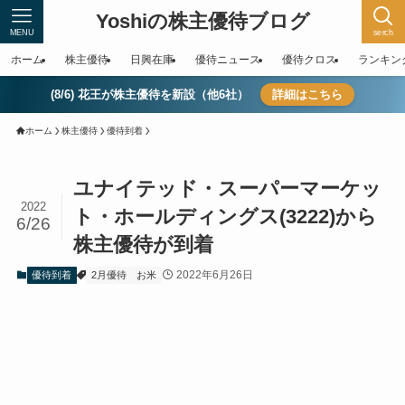
Yoshiの株主優待ブログ
MENU
serch
ホーム
株主優待
日興在庫
優待ニュース
優待クロス
ランキン
(8/6) 花王が株主優待を新設（他6社）
詳細はこちら
ホーム
株主優待
優待到着
ユナイテッド・スーパーマーケッ
2022
ト・ホールディングス(3222)から
6/26
株主優待が到着
2022年6月26日
優待到着
2月優待
お米