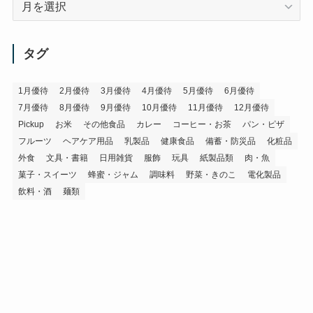
ー
カ
イ
タグ
ブ
1月優待
2月優待
3月優待
4月優待
5月優待
6月優待
7月優待
8月優待
9月優待
10月優待
11月優待
12月優待
Pickup
お米
その他食品
カレー
コーヒー・お茶
パン・ピザ
フルーツ
ヘアケア用品
乳製品
健康食品
備蓄・防災品
化粧品
外食
文具・書籍
日用雑貨
服飾
玩具
紙製品類
肉・魚
菓子・スイーツ
蜂蜜・ジャム
調味料
野菜・きのこ
電化製品
飲料・酒
麺類