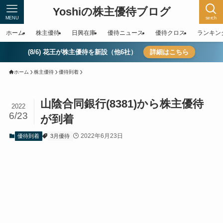
Yoshiの株主優待ブログ
MENU
serch
ホーム
株主優待
日興在庫
優待ニュース
優待クロス
ランキン
(8/6) 花王が株主優待を新設（他6社）
詳細はこちら
ホーム
株主優待
優待到着
山陰合同銀行(8381)から株主優待
2022
6/23
が到着
2022年6月23日
優待到着
3月優待