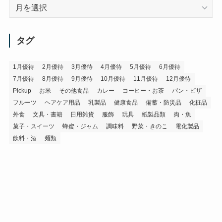
ア
ー
カ
イ
タグ
ブ
1月優待
2月優待
3月優待
4月優待
5月優待
6月優待
7月優待
8月優待
9月優待
10月優待
11月優待
12月優待
Pickup
お米
その他食品
カレー
コーヒー・お茶
パン・ピザ
フルーツ
ヘアケア用品
乳製品
健康食品
備蓄・防災品
化粧品
外食
文具・書籍
日用雑貨
服飾
玩具
紙製品類
肉・魚
菓子・スイーツ
蜂蜜・ジャム
調味料
野菜・きのこ
電化製品
飲料・酒
麺類