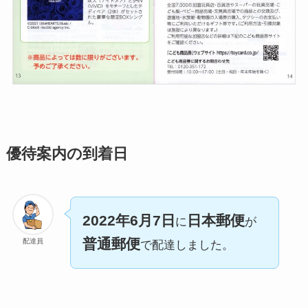
優待案内の到着日
2022年6月7日
日本郵便
に
が
普通郵便
配達員
で配達しました。