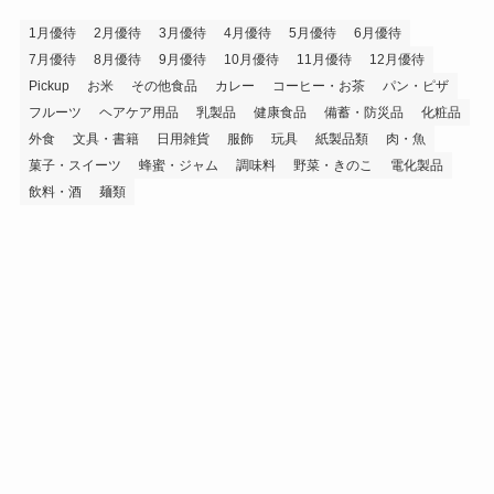
ブ
1月優待
2月優待
3月優待
4月優待
5月優待
6月優待
7月優待
8月優待
9月優待
10月優待
11月優待
12月優待
Pickup
お米
その他食品
カレー
コーヒー・お茶
パン・ピザ
フルーツ
ヘアケア用品
乳製品
健康食品
備蓄・防災品
化粧品
外食
文具・書籍
日用雑貨
服飾
玩具
紙製品類
肉・魚
菓子・スイーツ
蜂蜜・ジャム
調味料
野菜・きのこ
電化製品
飲料・酒
麺類