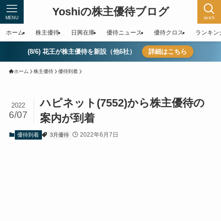
Yoshiの株主優待ブログ
MENU
serch
ホーム
株主優待
日興在庫
優待ニュース
優待クロス
ランキン
(8/6) 花王が株主優待を新設（他6社）
詳細はこちら
ホーム
株主優待
優待到着
ハピネット(7552)から株主優待の
2022
6/07
案内が到着
2022年6月7日
優待到着
3月優待