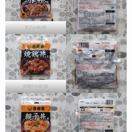
豚丼の具2袋
焼鶏丼の具3袋