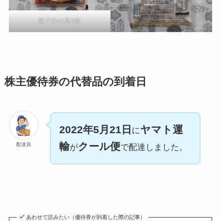
親子丼の具2袋
株主優待券の代替品の到着日
2022年5月21日
ヤマト運
に
輸
クール便
配達員
が
で配達しました。
あわせて読みたい（優待券が到着した際の記事）