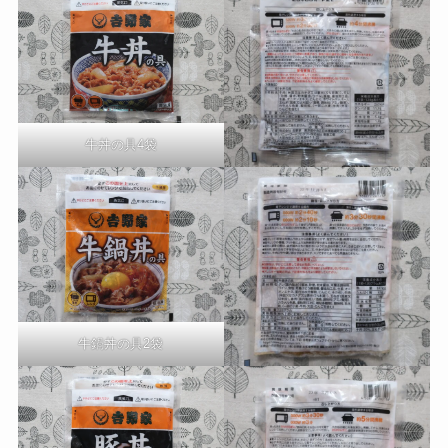
牛丼の具4袋
牛鍋丼の具2袋