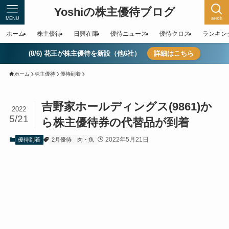
Yoshiの株主優待ブログ
MENU
serch
ホーム
株主優待
日興在庫
優待ニュース
優待クロス
ランキン
(8/6) 花王が株主優待を新設（他6社）
詳細はこちら
ホーム
株主優待
優待到着
吉野家ホールディングス(9861)か
2022
5/21
ら株主優待券の代替品が到着
2022年5月21日
優待到着
2月優待
肉・魚