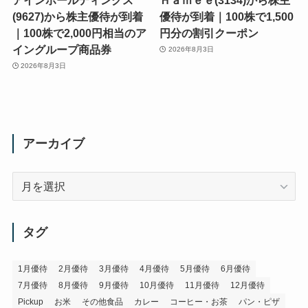
(9627)から株主優待が到着
優待が到着｜100株で1,500
｜100株で2,000円相当のア
円分の割引クーポン
イングループ商品券
2026年8月3日
2026年8月3日
アーカイブ
ア
ー
カ
イ
タグ
ブ
1月優待
2月優待
3月優待
4月優待
5月優待
6月優待
7月優待
8月優待
9月優待
10月優待
11月優待
12月優待
Pickup
お米
その他食品
カレー
コーヒー・お茶
パン・ピザ