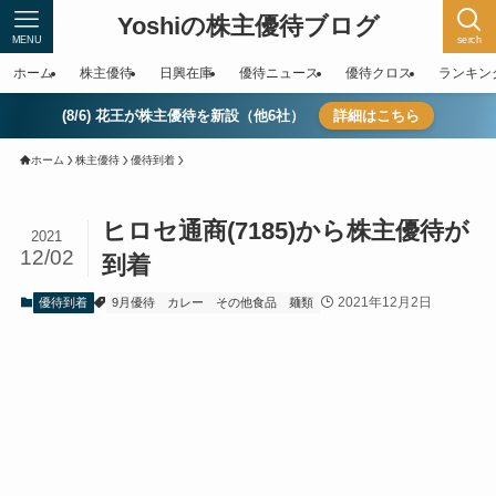
Yoshiの株主優待ブログ
MENU
serch
ホーム
株主優待
日興在庫
優待ニュース
優待クロス
ランキン
(8/6) 花王が株主優待を新設（他6社）
詳細はこちら
ホーム
株主優待
優待到着
ヒロセ通商(7185)から株主優待が
2021
12/02
到着
2021年12月2日
優待到着
9月優待
カレー
その他食品
麺類