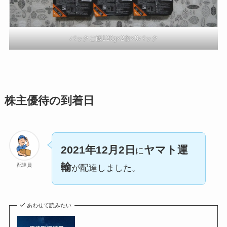
パックご飯120g×2食×9パック
株主優待の到着日
2021年12月2日
ヤマト運
に
輸
配達員
が配達しました。
あわせて読みたい