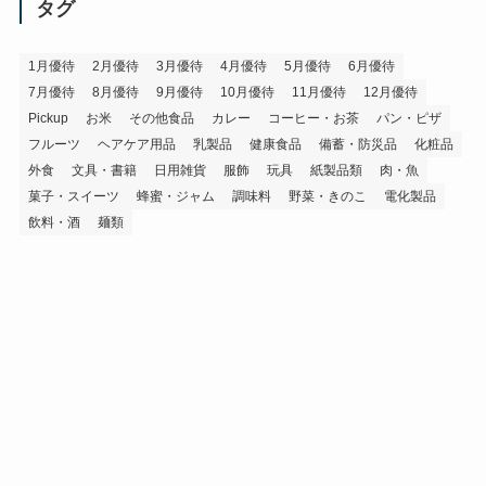
イ
タグ
ブ
1月優待
2月優待
3月優待
4月優待
5月優待
6月優待
7月優待
8月優待
9月優待
10月優待
11月優待
12月優待
Pickup
お米
その他食品
カレー
コーヒー・お茶
パン・ピザ
フルーツ
ヘアケア用品
乳製品
健康食品
備蓄・防災品
化粧品
外食
文具・書籍
日用雑貨
服飾
玩具
紙製品類
肉・魚
菓子・スイーツ
蜂蜜・ジャム
調味料
野菜・きのこ
電化製品
飲料・酒
麺類