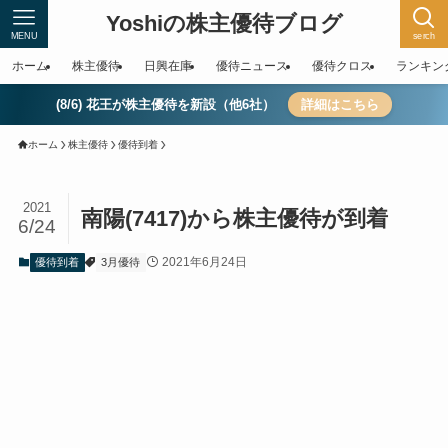
Yoshiの株主優待ブログ
MENU
serch
ホーム
株主優待
日興在庫
優待ニュース
優待クロス
ランキン
(8/6) 花王が株主優待を新設（他6社）
詳細はこちら
ホーム
株主優待
優待到着
2021
南陽(7417)から株主優待が到着
6/24
2021年6月24日
優待到着
3月優待