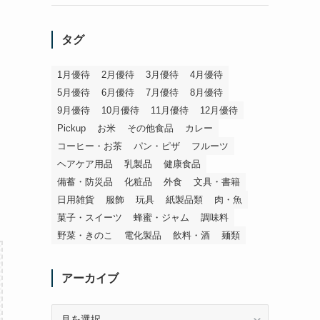
タグ
1月優待
2月優待
3月優待
4月優待
5月優待
6月優待
7月優待
8月優待
9月優待
10月優待
11月優待
12月優待
Pickup
お米
その他食品
カレー
コーヒー・お茶
パン・ピザ
フルーツ
ヘアケア用品
乳製品
健康食品
備蓄・防災品
化粧品
外食
文具・書籍
日用雑貨
服飾
玩具
紙製品類
肉・魚
菓子・スイーツ
蜂蜜・ジャム
調味料
野菜・きのこ
電化製品
飲料・酒
麺類
アーカイブ
ア