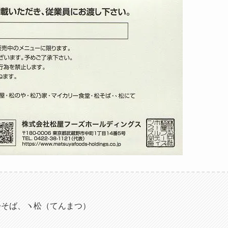
松そば、ヽ松（てんまつ）